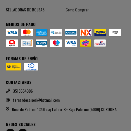
SELLADORAS DE BOLSAS
Cómo Comprar
MEDIOS DE PAGO
FORMAS DE ENVÍO
CONTACTANOS
3518554306
fernandocaluori@hotmail.com
Ricardo Pedroni 1346 esq Lafinur B~ Bajo Palermo (5009) CORDOBA
REDES SOCIALES